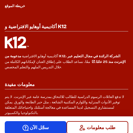
خريطة الموقع
أكاديمية أوهايو الافتراضية و K12
أكاديمية أوهايو الافتراضية
مدعومة من K12، الشركة الرائدة في مجال التعليم عبر
الإنترنت منذ 25 عامًا.
معًا، نساعد الطلاب على إطلاق العنان لإمكاناتهم الكاملة من
خلال التدريس الملهم والتعلم المخصص.
معلومات مفيدة
لا تدفع العائلات الرسوم الدراسية للطالب للالتحاق بمدرسة عامة عبر الإنترنت. لا يتم
توفير الأدوات المنزلية واللوازم المكتبية الشائعة ، مثل حبر الطابعة والورق. يمكن
لمستشاري التسجيل لدينا المساعدة في معالجة أسئلتك واحتياجاتك المتعلقة
بالتكنولوجيا والكمبيوتر.
طلب معلومات
سجّل الآن