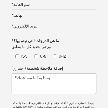
اسم العائلة
*
الهاتف
*
البريد الإلكتروني
*
*ما هي الدرجات التي تهتم بها؟
يرجى تحديد كل ما ينطبق.
K-5
6-8
9-12
إضافة ملاحظة شخصية
(اختياري)
بماذا يمكننا مساعدتك؟
بإرسال المعلومات الواردة أعلاه، فإنك توافق على تلقي رسائل نصية واتصالات
هاتفية من Stride/K12 و/أو الشركات التابعة و/أو المدارس التي تستخدم مناهج