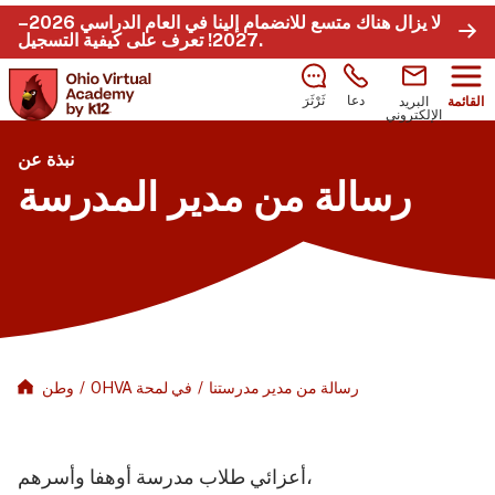
لا يزال هناك متسع للانضمام إلينا في العام الدراسي 2026–
.
2027!
تعرف على كيفية التسجيل
دعا
ثَرْثَرَ
القائمة
البريد
الإلكتروني
نبذة عن
رسالة من مدير المدرسة
رسالة من مدير مدرستنا
/
OHVA في لمحة
/
وطن
أعزائي طلاب مدرسة أوهفا وأسرهم،