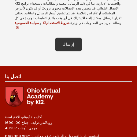
K12 والخدمات الإدارية، بما في ذلك الرسائل النصية والمكالمات باستخدام برامج
الاتصال التلقائي. قد تتضمن هذه الاتصالات محتوى ترويجيًا أو قد تكون لأغراض
المعاملات أو لأغراض إعلامية. قد يتم تطبيق أسعار الرسائل والبيانات. يختلف
تكرار الرسائل. يمكنك إلغاء الاشتراك في أي وقت باتباع التعليمات الواردة في كل
رسالة. لمزيد من المعلومات قم بزيارة
شروط الاستخدام
و
سياسة الخصوصية
إرسال
اتصل بنا
أكاديمية أوهايو الافتراضية
1690 وودلاندز درايف، جناح 100
مومي، أوهايو 43537
استفسارات التسجيل / البرنامج (رقم مجاني):
866.339.9071