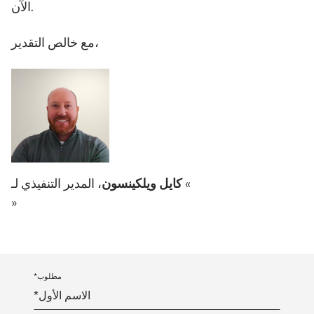
الآن.
مع خالص التقدير،
، المدير التنفيذي لـ «
كايل ويلكينسون
»
*مطلوب
الاسم الأول
*